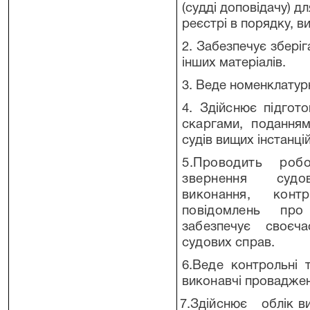
(судді доповідачу) дл
реєстрі в порядку, в
2. Забезпечує збері
інших матеріалів.
3. Веде номенклатурн
4. Здійснює підгот
скаргами, поданн
судів вищих інстанцій
5.Проводить роб
звернення суд
виконання, кон
повідомлень про
забезпечує своєч
судових справ.
6.Веде контрольні 
виконавчі провадже
7.Здійснює облік ви