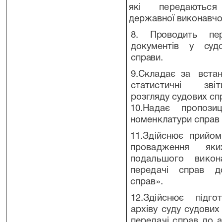
які передають
державної виконавчо
8. Проводить пере
документів у су
справи.
9.Складає за вст
статистичні з
розгляду судових сп
10.Надає пропози
номенклатури справ 
11.Здійснює прийом
провадження яки
подальшого викон
передачі справ д
справ».
12.Здійснює підг
архіву суду судових
передачі справ до 