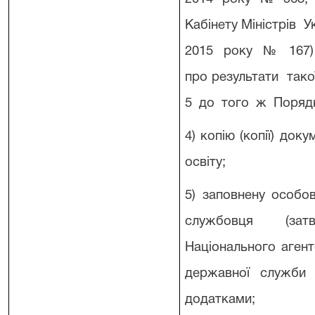
Кабінету Міністрів 
2015 року № 167)
про результати так
5 до того ж Порядк
4) копію (копії) док
освіту;
5) заповнену особо
службовця (зат
Національного агент
державної служби 
додатками;