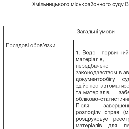
Хмільницького міськрайонного суду Вінн
Загальні умови
Посадові обов’язки
1. Веде первинн
матеріалів,
передбачено 
законодавством в ав
документообігу с
здійснює автоматиз
та матеріалів, за
обліково-статисти
Після завершен
розподілу справ (м
роздруковує реєс
матеріалів для п