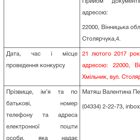
Прийом документі
адресою:
22000, Вінницька обл
Столярчука,4.
Дата, час і місце
21 лютого 2017 рок
проведення конкурсу
адресою: 22000, В
Хмільник, вул. Столяр
Прізвище, ім’я та по
Матяш Валентина Пе
батькові, номер
(04334) 2-22-73, inbo
телефону та адреса
електронної пошти
особи, яка надає