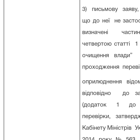
3) письмову заяву
що до неї не заст
визначені част
четвертою статті 1
очищення влади” 
проходження переві
оприлюднення відо
відповідно до з
(додаток 1 до П
перевірки, затве
Кабінету Міністрів 
2014 року № 563, 