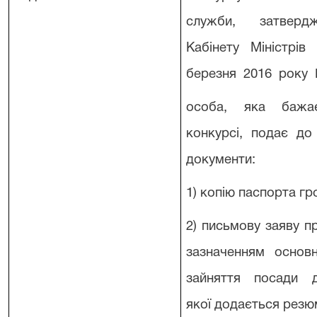
служби, затверд
Кабінету Міністр
березня 2016 року 
особа, яка бажа
конкурсі, подає до к
документи:
1) копію паспорта гр
2) письмову заяву пр
зазначенням осно
зайняття посади д
якої додається резюм