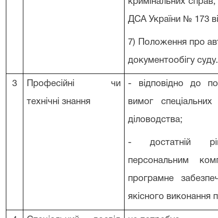
кримінальних справ
ДСА України № 173 ві
7) Положення про а
документообігу суду
3
Професійні чи
- відповідно до п
технічні знання
вимог спеціальних 
діловодства;
- достатній рів
персональним комп
програмне забезпе
якісного виконання 