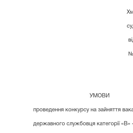
Хмільницького міс
суду Вінницької 
від 17 січня 20
№ 2 о/
УМОВИ
проведення конкурсу на зайняття вакан
державного службовця категорії «В» - с