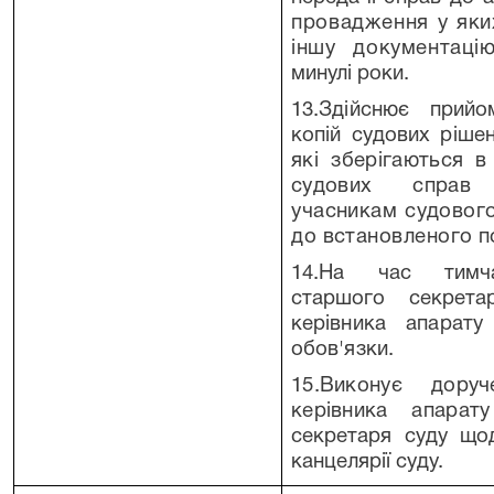
провадження у яки
іншу документац
минулі роки.
13.Здійснює прий
копій судових ріше
які зберігаються в
судових спра
учасникам судового
до встановленого
п
14.На час тимча
старшого секрет
керівника апарат
обов'язки.
15.Виконує дору
керівника апара
секретаря суду щод
канцелярії суду.