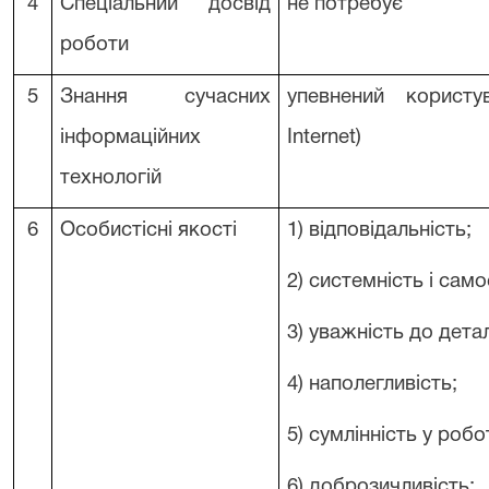
4
Спеціальний досвід
не потребує
роботи
5
Знання сучасних
упевнений корист
інформаційних
Internet)
технологій
6
Особистісні якості
1) відповідальність;
2) системність і само
3) уважність до дета
4) наполегливість;
5) сумлінність у робот
6) доброзичливість;