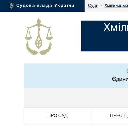
Хмільницьки
Судова влада України
Суди
•
Хміл
Єдини
ПРО СУД
ПРЕС-Ц