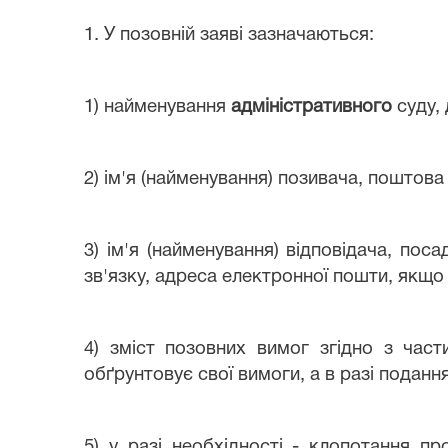
1. У позовній заяві зазначаються:
1) найменування
адміністративного
суду, 
2) ім'я (найменування) позивача, поштова
3) ім'я (найменування) відповідача, по
зв'язку, адреса електронної пошти, якщо т
4) зміст позовних вимог згідно з час
обґрунтовує свої вимоги, а в разі поданн
5) у разі необхідності - клопотання пр