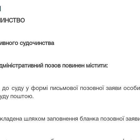
и
ЧИНСТВО
тивного судочинства
іністративний позов повинен містити:
о суду у формі письмової позовної заяви особи
суду поштою.
ладена шляхом заповнення бланка позовної заяви