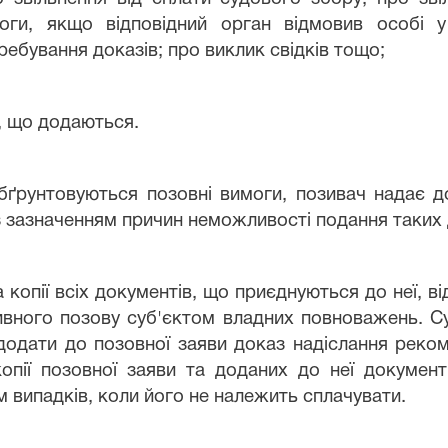
оги, якщо відповідний орган відмовив особі у
ребування доказів; про виклик свідків тощо;
в, що додаються.
бґрунтовуються позовні вимоги, позивач надає до
із зазначенням причин неможливості подання таких 
а копії всіх документів, що приєднуються до неї, від
тивного позову суб'єктом владних повноважень. 
 додати до позовної заяви доказ надіслання рек
копії позовної заяви та доданих до неї докумен
м випадків, коли його не належить сплачувати.