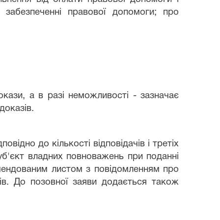
 забезпеченні правової допомоги; про
кази, а в разі неможливості - зазначає
доказів.
повідно до кількості відповідачів і третіх
Суб'єкт владних повноважень при поданні
омендованим листом з повідомленням про
тів. До позовної заяви додається також