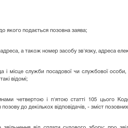
до якого подається позовна заява;
 адреса, а також номер засобу зв'язку, адреса елек
сада і місце служби посадової чи службової особ
акі відомі;
тинами четвертою і п'ятою статті 105 цього Код
я позову до декількох відповідачів, - зміст позовни
о звільнення від сплати судового збору; про зв