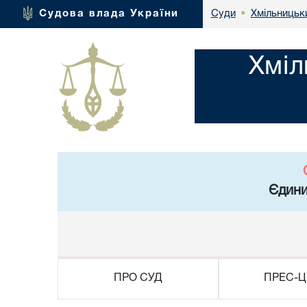
Хмільницьки
Судова влада України
Суди
•
Хміл
Єдини
ПРО СУД
ПРЕС-Ц