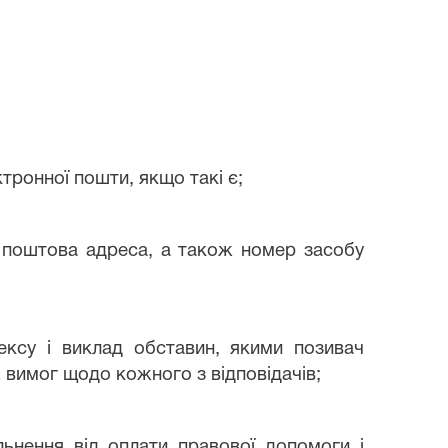
тронної пошти, якщо такі є;
и, поштова адреса, а також номер засобу
ексу і виклад обставин, якими позивач
х вимог щодо кожного з відповідачів;
ільнення від оплати правової допомоги і