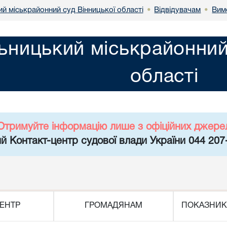
й міськрайонний суд Вінницької області
Відвідувачам
Вим
•
•
ьницький міськрайонний
області
Отримуйте інформацію лише з офіційних джере
й Контакт-центр судової влади України 044 207
ЕНТР
ГРОМАДЯНАМ
ПОКАЗНИК