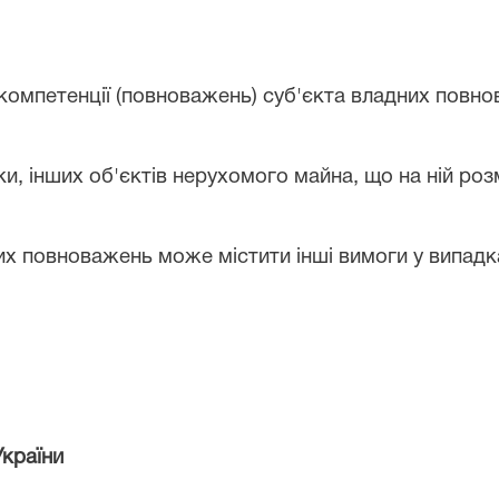
і компетенції (повноважень) суб'єкта владних повн
и, інших об'єктів нерухомого майна, що на ній розмі
их повноважень може містити інші вимоги у випадк
України