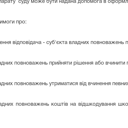
рату суду може бути надана допомога в оформлен
имоги про:
ення відповідача - суб'єкта владних повноважень 
ладних повноважень прийняти рішення або вчинити пе
ладних повноважень утриматися від вчинення певних
владних повноважень коштів на відшкодування шк