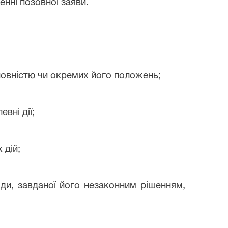
ні позовної заяви.
повністю чи окремих його положень;
вні дії;
 дій;
оди, завданої його незаконним рішенням,