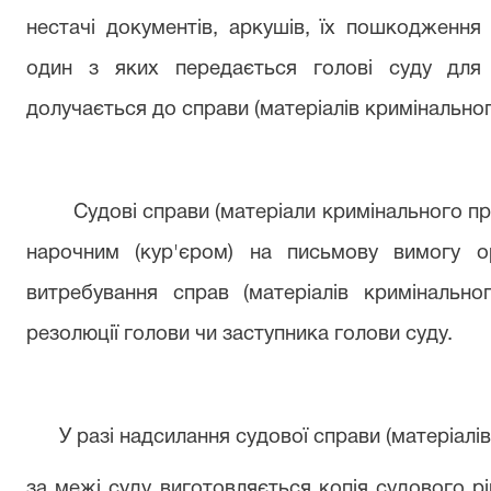
нестачі документів, аркушів, їх пошкодження
один з яких передається голові суду для 
долучається до справи (матеріалів кримінально
Судові справи (матеріали кримінального п
нарочним (кур'єром) на письмову вимогу ор
витребування справ (матеріалів кримінально
резолюції голови чи заступника голови
суду.
У разі надсилання судової справи (матеріалі
за межі суду виготовляється копія судового р