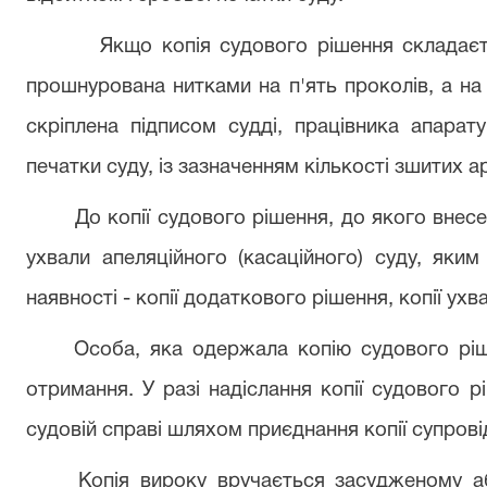
Якщо копія судового рішення складаєт
прошнурована нитками на п'ять проколів, а на
скріплена підписом судді, працівника апарату
печатки суду, із зазначенням кількості зшитих а
До копії судового рішення, до якого внес
ухвали апеляційного (касаційного) суду, яки
наявності - копії додаткового рішення, копії ух
Особа, яка одержала копію судового ріше
отримання. У разі надіслання копії судового 
судовій справі шляхом приєднання копії супрові
Копія вироку вручається засудженому а