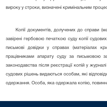
вироку у строки, визначені кримінальним проц
Копії документів, долучених до справи (м
завірені гербовою печаткою суду копії судових
письмові довідки у справах (матеріалах кр
працівниками апарату суду за письмовою з
законодавства після реєстрації копій у журналі
судових рішень видаються особам, які відповід
одержання. Особа, яка одержала копію, повинна