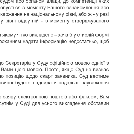
судом або органом влади, до компетенції яких
ховується з моменту Вашого ознайомлення або
рження на національному рівні, або ж - у разі
 рівні відсутній - з моменту стверджуваного
якому чітко викладено – хоча б у стислій формі
проханням надати інформацію недостатньо, щоб
о Секретаріату Суду офіційною мовою однієї з
з Вами цією мовою. Проте, якщо Суд не визнає
ою позицію щодо скарг заявника, Суд вестиме
овинні будете надсилати подальші зауваження
вою заяву електронною поштою або факсом, Вам
сутнім у Суді для усного викладення обставин