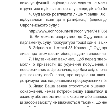
виконує функції національного суду та не ма
втручатися в діяльність органу влади, дія або 
4. Суд може розглядати лише ті заяви, які
відбувалися після дати ратифікації (відпові
Європейського суду :
http://www.echr.coe.int/NR/rdonlyres/741F
5. Ви можете звернутися до Суду лише зі
парламенту, суду, прокуратури тощо) однієї з ц
6. Згідно з п. 1 статті 35 Конвенції, Суд 
лише протягом шести місяців з дати винесення 
7. Надзвичайно важливо, щоб перед зверн
могли б призвести до усунення порушення, 
неефективними. Це означає, що Вам слід спочат
для захисту своїх прав, про порушення яких 
дотримуватись національних процесуальних пра
8. Якщо Ваша заява стосується рішення н
оскарження, немає потреби знову вдаватися д
захисту або звертатися зі скаргами або заявами
ці засоби захисту не вважаються такими, що не