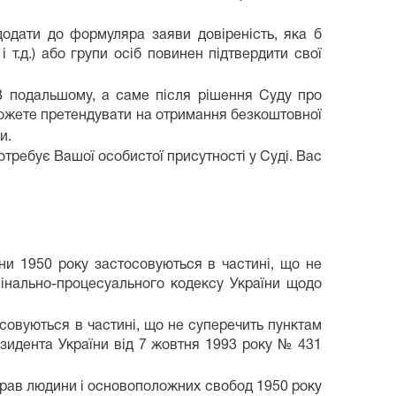
одати до формуляра заяви довіреність, яка б
 т.д.) або групи осіб повинен підтвердити свої
В подальшому, а саме після рішення Суду про
 можете претендувати на отримання безкоштовної
и.
требує Вашої особистої присутності у Суді. Вас
ни 1950 року застосовуються в частині, що не
мінально-процесуального кодексу України щодо
осовуються в частині, що не суперечить пунктам
езидента України від 7 жовтня 1993 року № 431
ст прав людини і основоположних свобод 1950 року