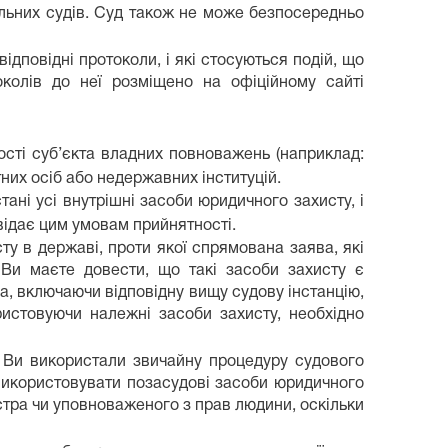
льних судів. Суд також не може безпосередньо
дповідні протоколи, і які стосуються подій, що
токолів до неї розміщено на офіційному сайті
ості суб’єкта владних повноважень (наприклад:
них осіб або недержавних інституцій.
тані усі внутрішні засоби юридичного захисту, і
відає цим умовам прийнятності.
у в державі, проти якої спрямована заява, які
Ви маєте довести, що такі засоби захисту є
а, включаючи відповідну вищу судову інстанцію,
ристовуючи належні засоби захисту, необхідно
к Ви використали звичайну процедуру судового
використовувати позасудові засоби юридичного
істра чи уповноваженого з прав людини, оскільки