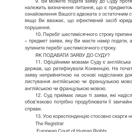
9. Ви можете подати заяву до Суду протя
належить визначення питання, що є предмето
ознайомлення Вашого адвоката з остаточним су
якщо Ви вважає, що ефективний засіб юридич
порушення.
10. Перебіг шестимісячного строку припиня
– предмет заяви, яку Ви маєте намір подати,
зупинити перебіг шестимісячного строку.
ЯК ПОДАВАТИ ЗАЯВУ ДО СУДУ?
11. Офіційними мовами Суду є англійська
держав, що ратифікували Конвенцію. На почат
заяву неприйнятною на основі надісланих до
листування англійською чи французькою мово
англійською чи французькою мовою.
12. Суд приймає лише ті заяви, які наді
обов’язково потрібно продублювати її звичай
справи.
13. Усю кореспонденцію стосовно скарги н
The Registrar
European Court of Human Rights