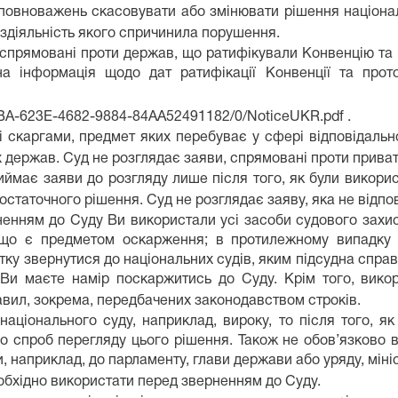
є повноважень скасовувати або змінювати рішення націона
бездіяльність якого спричинила порушення.
 спрямовані проти держав, що ратифікували Конвенцію та ві
дна інформація щодо дат ратифікації Конвенції та про
36BA-623E-4682-9884-84AA52491182/0/NoticeUKR.pdf .
 скаргами, предмет яких перебуває у сфері відповідальн
их держав. Суд не розглядає заяви, спрямовані проти приват
приймає заяви до розгляду лише після того, як були викорис
остаточного рішення. Суд не розглядає заяву, яка не відпо
енням до Суду Ви використали усі засоби судового захист
що є предметом оскарження; в протилежному випадку 
ку звернутися до національних судів, яким підсудна справ
Ви маєте намір поскаржитись до Суду. Крім того, вико
вил, зокрема, передбачених законодавством строків.
аціонального суду, наприклад, вироку, то після того, я
о спроб перегляду цього рішення. Також не обов’язково 
, наприклад, до парламенту, глави держави або уряду, мін
обхідно використати перед зверненням до Суду.