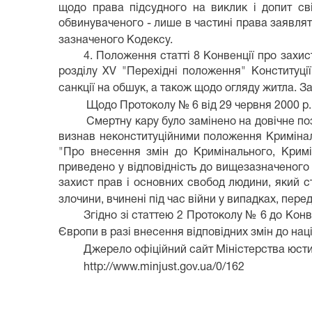
щодо права підсудного на виклик і допит сві
обвинуваченого - лише в частині права заявляти
зазначеного Кодексу.
4. Положення статті 8 Конвенції про захи
розділу XV "Перехідні положення" Конституці
санкції на обшук, а також щодо огляду житла. За
Щодо Протоколу № 6 від 29 червня 2000 р.
Смертну кару було замінено на довічне по
визнав неконституційними положення Криміналь
"Про внесення змін до Кримінального, Кримі
приведено у відповідність до вищезазначеного
захист прав і основних свобод людини, який 
злочини, вчинені під час війни у випадках, пер
Згідно зі статтею 2 Протоколу № 6 до Кон
Європи в разі внесення відповідних змін до на
Джерело офіційний сайт Міністерства юсти
http://www.minjust.gov.ua/0/162