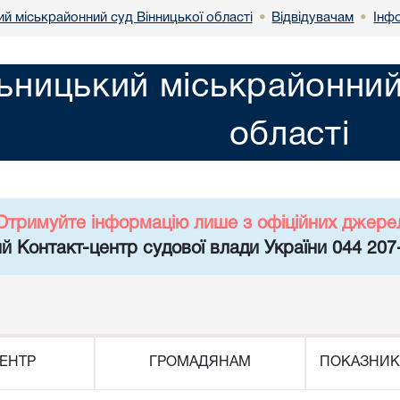
й міськрайонний суд Вінницької області
Відвідувачам
Інф
•
•
ьницький міськрайонний
області
Отримуйте інформацію лише з офіційних джере
й Контакт-центр судової влади України 044 207
ЕНТР
ГРОМАДЯНАМ
ПОКАЗНИК