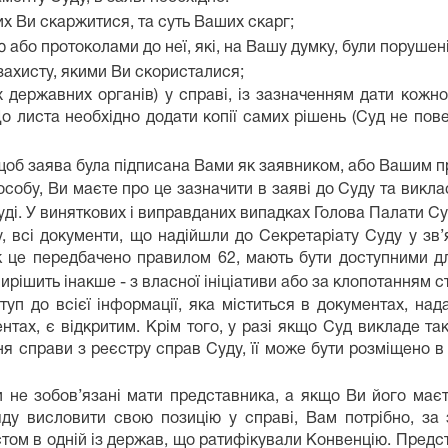
их Ви скаржитися, та суть Ваших скарг;
 або протоколами до неї, які, на Вашу думку, були порушені
захисту, якими Ви скористалися;
х державних органів) у справі, із зазначенням дати кожно
о листа необхідно додати копії самих рішень (Суд не пов
щоб заява була підписана Вами як заявником, або Вашим 
собу, Ви маєте про це зазначити в заяві до Суду та викла
ді. У виняткових і виправданих випадках Голова Палати Су
, всі документи, що надійшли до Секретаріату Суду у зв’
 це передбачено правилом 62, мають бути доступними дл
ирішить інакше - з власної ініціативи або за клопотанням с
туп до всієї інформації, яка міститься в документах, на
ентах, є відкритим. Крім того, у разі якщо Суд викладе т
ння справи з реєстру справ Суду, її може бути розміщено 
и не зобов’язані мати представника, а якщо Ви його маєт
ду висловити свою позицію у справі, Вам потрібно, за 
том в одній із держав, що ратифікували Конвенцію. Предс