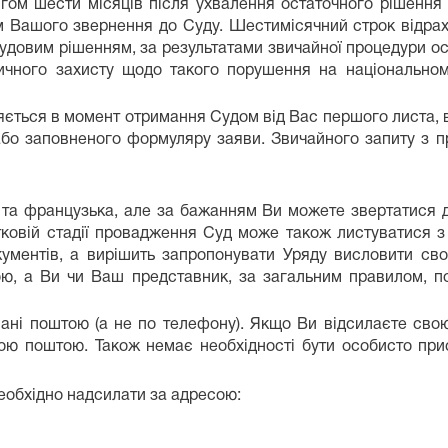
гом шести місяців після ухвалення остаточного рішення 
м Вашого звернення до Суду. Шестимісячний строк відра
довим рішенням, за результатами звичайної процедури оска
ного захисту щодо такого порушення на національному
ється в момент отримання Судом від Вас першого листа, в 
 або заповненого формуляру заяви. Звичайного запиту з 
 та французька, але за бажанням Ви можете звертатися д
ковій стадії провадження Суд може також листуватися 
кументів, а вирішить запропонувати Уряду висловити св
ю, а Ви чи Ваш представник, за загальним правилом, п
слані поштою (а не по телефону). Якщо Ви відсилаєте с
ною поштою. Також немає необхідності бути особисто при
еобхідно надсилати за адресою: