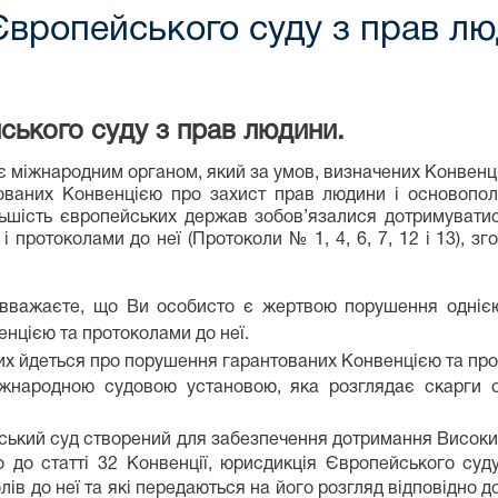
вропейського суду з прав лю
ького суду з прав людини.
 є міжнародним органом, який за умов, визначених Конвенц
ованих Конвенцією про захист прав людини і основополо
льшість європейських держав зобов’язалися дотримуват
 протоколами до неї (Протоколи № 1, 4, 6, 7, 12 і 13), з
 вважаєте, що Ви особисто є жертвою порушення однією
нцією та протоколами до неї.
ких йдеться про порушення гарантованих Конвенцією та прот
жнародною судовою установою, яка розглядає скарги 
ейський суд створений для забезпечення дотримання Висок
о до статті 32 Конвенції, юрисдикція Європейського суд
ів до неї та які передаються на його розгляд відповідно до 