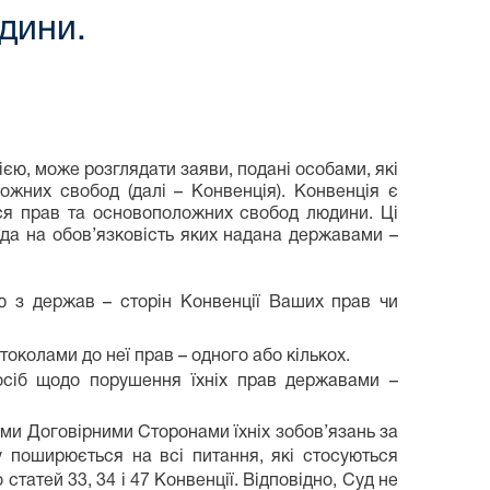
дини.
ією, може розглядати заяви, подані особами, які
жних свобод (далі – Конвенція). Конвенція є
ися прав та основоположних свобод людини. Ці
года на обов’язковість яких надана державами –
 з держав – сторін Конвенції Ваших прав чи
околами до неї прав – одного або кількох.
осіб щодо порушення їхніх прав державами –
ими Договірними Сторонами їхніх зобов’язань за
у поширюється на всі питання, які стосуються
статей 33, 34 і 47 Конвенції. Відповідно, Суд не