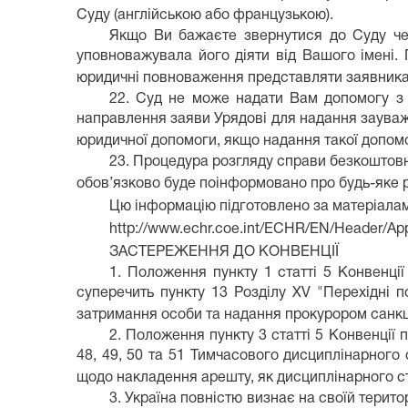
Суду (англійською або французькою).
Якщо Ви бажаєте звернутися до Суду чер
уповноважувала його діяти від Вашого імені. П
юридичні повноваження представляти заявника
22. Суд не може надати Вам допомогу з 
направлення заяви Урядові для надання зауваже
юридичної допомоги, якщо надання такої допомо
23. Процедура розгляду справи безкоштовн
обов’язково буде поінформовано про будь-яке 
Цю інформацію підготовлено за матеріалам
http://www.echr.coe.int/ECHR/EN/Header/App
ЗАСТЕРЕЖЕННЯ ДО КОНВЕНЦІЇ
1. Положення пункту 1 статті 5 Конвенці
суперечить пункту 13 Розділу XV "Перехідні 
затримання особи та надання прокурором санкці
2. Положення пункту 3 статті 5 Конвенції
48, 49, 50 та 51 Тимчасового дисциплінарного
щодо накладення арешту, як дисциплінарного с
3. Україна повністю визнає на своїй терито