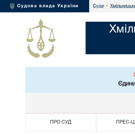
Хмільницьки
Судова влада України
Суди
•
Хміл
Єдини
ПРО СУД
ПРЕС-Ц