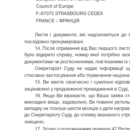
Council of Europe
F–67075 STRASBOURG CEDEX
FRANCE – ФРАНЦІЯ.
Листи і документи, які надсилаються до 
послідовно пронумеровані.
14. Після отримання від Вас першого лист
було відкрито справу, номер якої потрібно за
документами чи роз’ясненнями, пов’язаними із 
Секретаріат Суду не надає інформації щ
стосовно застосування або тлумачення націона
15. Ви маєте своєчасно і сумлінно відпо
зацікавлені у продовженні провадження в Суді, 
16. Якщо Ви вважаєте, що Ваша заява сто
викладені вище, задоволені, Ви повинні ретель
випадку не пізніше шести місяців з дати напра
до Секретаріату Суду до спливу вказаного стро
знищено.
17. Згідно з положеннями правила 47 Регла