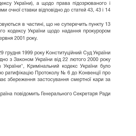
дексу України), а щодо права підозрюваного і
и очної ставки відповідно до статей 43, 43 і 14
овуються в частині, що не суперечить пункту 13
ного кодексу України щодо надання прокурором
червня 2001 року.
29 грудня 1999 року Конституційний Суд України
дно з Законом України від 22 лютого 2000 року
 України", Кримінальний кодекс України було
ро ратифікацію Протоколу № 6 до Конвенції про
чає збереження застосування смертної кари за
Україна повідомить Генерального Секретаря Ради