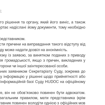
;
го рішення та органу, який його виніс, а також
ертає надіслані йому документи, тому необхідно
представником.
сти причини на виправдання такого відступу від
ду може надати дозвіл на анонімність.
язку із заявою, за винятком поданих з приводу
я громадськості, якщо з причин, викладених у
торони чи іншої заінтересованої особи.
даних заявником Секретаріату Суду, зокрема до
аку інформацію у рішенні щодо прийнятності або
в інформаційній базі Суду HUDOC на офіційному
е, він не обов’язково повинен бути адвокатом.
загальним правилом, мати представника (крім
тавник повинен володіти однією з офіційних мов