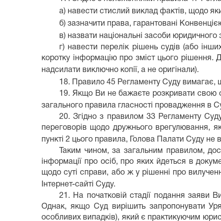
а) навести стислий виклад фактів, щодо як
б) зазначити права, гарантовані Конвенцією
в) назвати національні засоби юридичного 
г) навести перелік рішень судів (або інши
коротку інформацію про зміст цього рішення. Д
надсилати виключно копії, а не оригінали).
18. Правило 45 Регламенту Суду вимагає, 
19. Якщо Ви не бажаєте розкривати свою о
загального правила гласності провадження в Су
20. Згідно з правилом 33 Регламенту Суду
переговорів щодо дружнього врегулювання, як
пункті 2 цього правила, Голова Палати Суду не в
Таким чином, за загальним правилом, дос
інформації про осіб, про яких йдеться в докум
щодо суті справи, або ж у рішенні про вилуче
Інтернет-сайті Суду.
21. На початковій стадії подання заяви В
Однак, якщо Суд вирішить запропонувати Уря
особливих випадків), який є практикуючим юрис