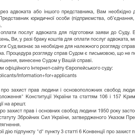
ез адвоката або іншого представника, Вам необхідно д
редставник юридичної особи (підприємства, об’єднання, і
.
оплати послуг адвоката для підготовки заяви до Суду. 
нь, Ви, у разі браку коштів для оплати послуг адвоката,
ги Суд визнає за необхідне для належного розгляду справ
а. Процедура розгляду справ Судом є письмовою, що не по
рішення, винесене Судом у Вашій справі.
и офіційного Інтернет-сайту Європейського суду:
licants/Information+for+applicants
ї про захист прав людини і основоположних свобод люди
положення" Конституції України та статтям 106 і 157 Кри
ї на арешт.
 про захист прав і основних свобод людини 1950 року заст
 статуту Збройних Сил України, затвердженого Указом Пр
тягнення.
рії дію підпункту "d" пункту 3 статті 6 Конвенції про захи