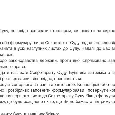
Суду, не слід прошивати степлером, склеювати чи скріпл
а або формуляру заяви Секретаріат Суду надсилає відпові
значати в усіх наступних листах до Суду. Надалі до Вас
заявою.
одо законодавства держави, проти якої спрямовано зая
льного права.
відати на листи Секретаріату Суду. Будь-яка затримка з 
і розгляд заяви, відповідно, припиняється.
сується одного з прав, гарантованих Конвенцією або про
но і розбірливо заповнити формуляр заяви і повернути йо
влення першого листа до Секретаріату Суду. Якщо формуляр 
ку, це буде розцінено як те, що Ви не бажаєте підтримуват
менту Суду, в заяві необхідно: