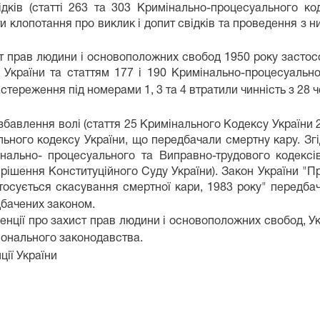
дків (статті 263 та 303 Кримінально-процесуального ко
 клопотання про виклик і допит свідків та проведення з ним
ст прав людини і основоположних свобод 1950 року застос
ї України та статтям 177 і 190 Кримінально-процесуаль
стереження під номерами 1, 3 та 4 втратили чинність з 28 
збавлення волі (стаття 25 Кримінального Кодексу України 
ного кодексу України, що передбачали смертну кару. Згі
нально- процесуального та Виправно-трудового кодексів
 рішення Конституційного Суду України). Закон України "П
стосується скасування смертної кари, 1983 року" передба
едбачених законом.
венції про захист прав людини і основоположних свобод, 
ціонального законодавства.
ції України