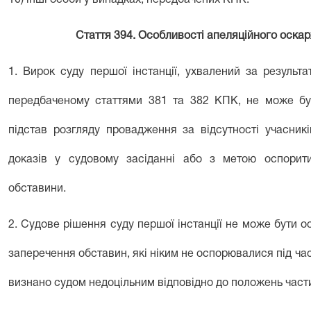
10) інші особи у випадках, передбачених КПК.
Стаття 394. Особливості апеляційного оска
1. Вирок суду першої інстанції, ухвалений за резуль
передбаченому
статтями 381
та
382
КПК, не може бут
підстав розгляду провадження за відсутності учасник
доказів у судовому засіданні або з метою оспорит
обставини.
2. Судове рішення суду першої інстанції не може бути 
заперечення обставин, які ніким не оспорювалися під час
визнано судом недоцільним відповідно до положень
част