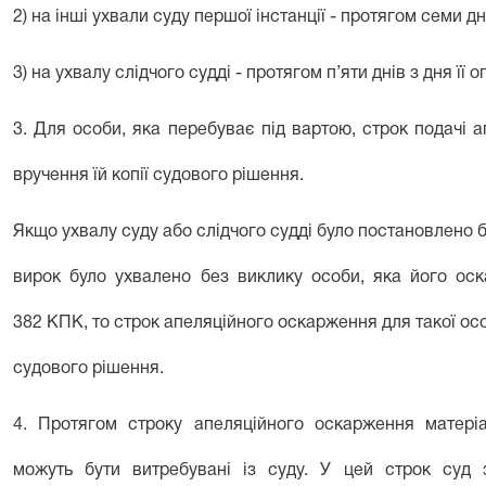
2) на інші ухвали суду першої інстанції - протягом семи дн
3) на ухвалу слідчого судді - протягом п’яти днів з дня її 
3. Для особи, яка перебуває під вартою, строк подачі 
вручення їй копії судового рішення.
Якщо ухвалу суду або слідчого судді було постановлено б
вирок було ухвалено без виклику особи, яка його ос
382
КПК, то строк апеляційного оскарження для такої ос
судового рішення.
4. Протягом строку апеляційного оскарження матері
можуть бути витребувані із суду. У цей строк суд 