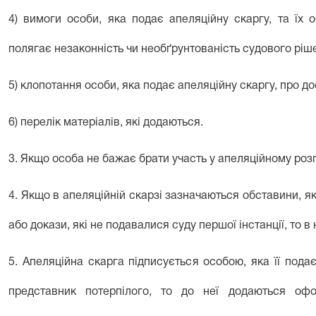
4) вимоги особи, яка подає апеляційну скаргу, та їх 
полягає незаконність чи необґрунтованість судового ріш
5) клопотання особи, яка подає апеляційну скаргу, про д
6) перелік матеріалів, які додаються.
3. Якщо особа не бажає брати участь у апеляційному розгл
4. Якщо в апеляційній скарзі зазначаються обставини, які
або докази, які не подавалися суду першої інстанції, то в
5. Апеляційна скарга підписується особою, яка її пода
представник потерпілого, то до неї додаються оф