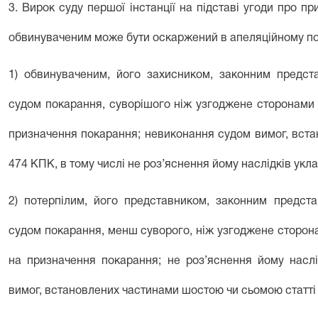
3. Вирок суду першої інстанції на підставі угоди про 
обвинуваченим може бути оскаржений в апеляційному по
1) обвинуваченим, його захисником, законним предст
судом покарання, суворішого ніж узгоджене сторонами 
призначення покарання; невиконання судом вимог, вст
474
КПК, в тому числі не роз’яснення йому наслідків укл
2) потерпілим, його представником, законним предста
судом покарання, менш суворого, ніж узгоджене сторона
на призначення покарання; не роз’яснення йому наслі
вимог, встановлених
частинами шостою
чи
сьомою статті