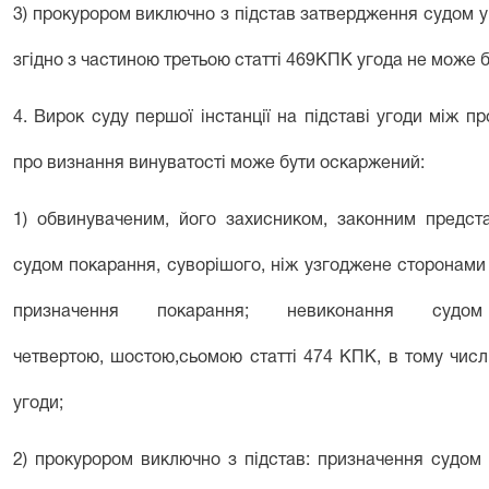
3) прокурором виключно з підстав затвердження судом у
згідно з
частиною третьою статті 469
КПК угода не може б
4. Вирок суду першої інстанції на підставі угоди між 
про визнання винуватості може бути оскаржений:
1) обвинуваченим, його захисником, законним предст
судом покарання, суворішого, ніж узгоджене сторонами 
призначення покарання; невиконання суд
четвертою
,
шостою
,
сьомою статті 474
КПК, в тому числі
угоди;
2) прокурором виключно з підстав: призначення судом