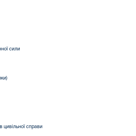
нної сили
ки)
в цивільної справи