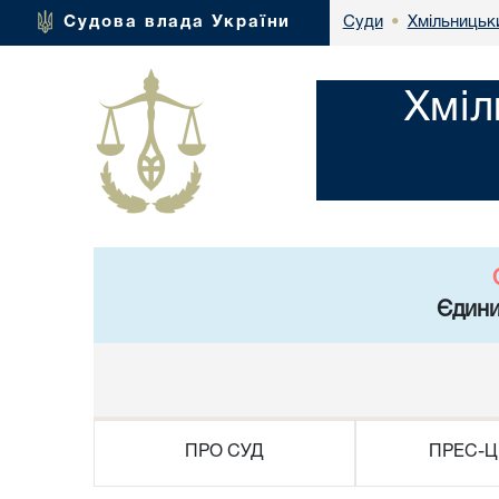
Хмільницьки
Судова влада України
Суди
•
Хміл
Єдини
ПРО СУД
ПРЕС-Ц