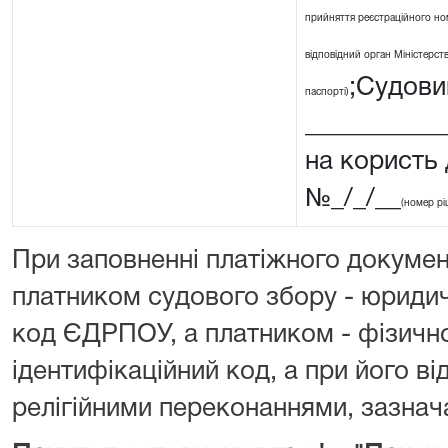
прийняття реєстраційного ном
відповідний орган Міністерства
;Судовий
паспорті)
__________
на користь
№_/_/__
(номер рі
При заповненні платіжного докумен
платником судового збору - юриди
код ЄДРПОУ, а платником - фізичн
ідентифікаційний код, а при його від
релігійними переконаннями, зазнача