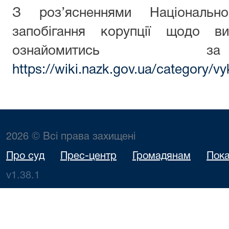
З роз’ясненнями Національн
запобігання корупції щодо ви
ознайомитись з
https://wiki.nazk.gov.ua/category/vy
2026 © Всі права захищені
Про суд
Прес-центр
Громадянам
Пока
v1.38.1