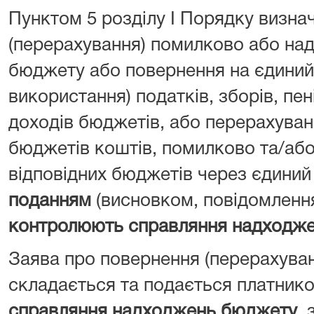
Пунктом 5 розділу I Порядку визна
(перерахування) помилково або над
бюджету або повернення на єдиний 
використання) податків, зборів, пен
доходів бюджетів, або перерахуван
бюджетів коштів, помилково та/або
відповідних бюджетів через єдиний
поданням
(висновком, повідомленн
контролюють справляння надходж
Заява про повернення (перерахува
складається та подається платник
справляння надходжень бюджету
, 