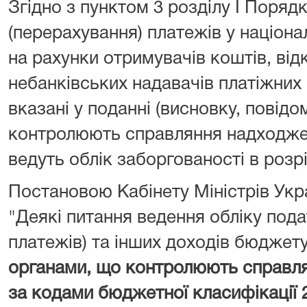
Згідно з пунктом 3 розділу I Поряд
(перерахування) платежів у націона
на рахунки отримувачів коштів, від
небанківських надавачів платіжних 
вказані у поданні (висновку, повідо
контролюють справляння надходжен
ведуть облік заборгованості в розрі
Постановою Кабінету Міністрів Укра
"Деякі питання ведення обліку подат
платежів) та інших доходів бюджет
органами, що контролюють справл
за кодами бюджетної класифікації 