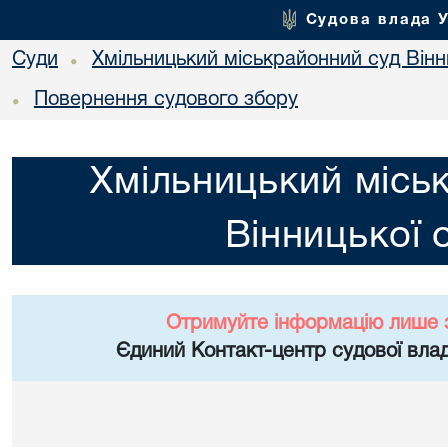
Судова влада 
Суди
Хмільницький міськрайонний суд Вінн
•
Повернення судового збору
•
Хмільницький місь
Вінницької 
Отримуйте інформацію лише 
Єдиний Контакт-центр судової влад