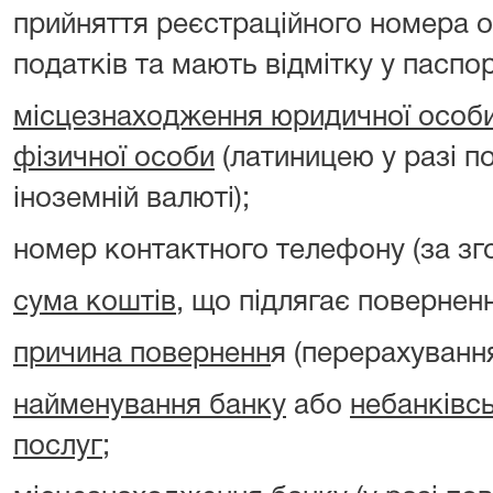
прийняття реєстраційного номера о
податків та мають відмітку у паспорт
місцезнаходження юридичної особ
фізичної особи
(латиницею у разі п
іноземній валюті);
номер контактного телефону (за зг
сума коштів
, що підлягає повернен
причина поверненн
я (перерахуванн
найменування банку
або
небанківс
послуг
;