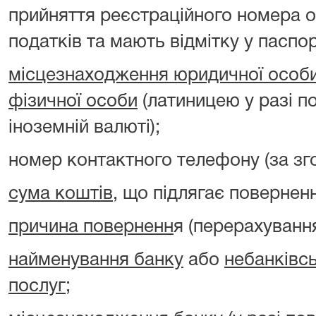
прийняття реєстраційного номера о
податків та мають відмітку у паспорт
місцезнаходження юридичної особ
фізичної особи
(латиницею у разі п
іноземній валюті);
номер контактного телефону (за зг
сума коштів
, що підлягає повернен
причина поверненн
я (перерахуванн
найменування банку
або
небанківс
послуг
;