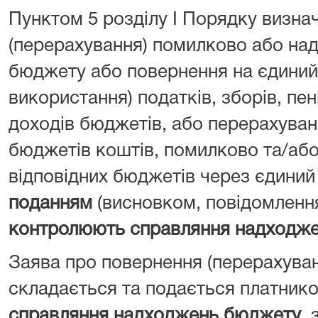
Пунктом 5 розділу I Порядку визна
(перерахування) помилково або над
бюджету або повернення на єдиний 
використання) податків, зборів, пен
доходів бюджетів, або перерахуван
бюджетів коштів, помилково та/або
відповідних бюджетів через єдиний
поданням
(висновком, повідомленн
контролюють справляння надходж
Заява про повернення (перерахува
складається та подається платник
справляння надходжень бюджету
, 