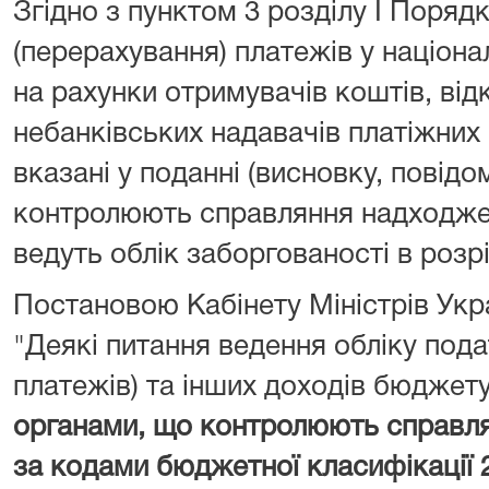
Згідно з пунктом 3 розділу I Поряд
(перерахування) платежів у націона
на рахунки отримувачів коштів, від
небанківських надавачів платіжних 
вказані у поданні (висновку, повідо
контролюють справляння надходжен
ведуть облік заборгованості в розрі
Постановою Кабінету Міністрів Укра
"Деякі питання ведення обліку подат
платежів) та інших доходів бюджет
органами, що контролюють справл
за кодами бюджетної класифікації 