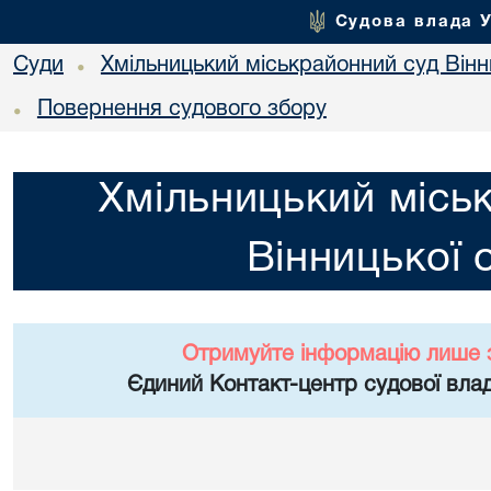
Судова влада 
Суди
Хмільницький міськрайонний суд Вінн
•
Повернення судового збору
•
Хмільницький місь
Вінницької 
Отримуйте інформацію лише 
Єдиний Контакт-центр судової влад