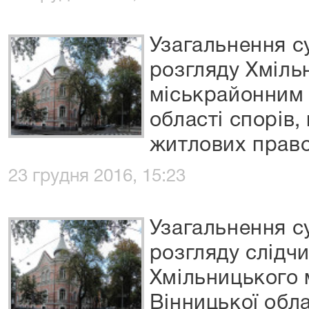
Узагальнення с
розгляду Хміль
міськрайонним 
області спорів,
житлових право
23 грудня 2016, 15:23
Узагальнення с
розгляду слідч
Хмільницького 
Вінницької обла