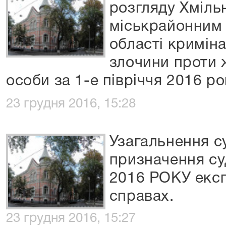
розгляду Хміль
міськрайонним 
області кримін
злочини проти 
особи за 1-е півріччя 2016 ро
23 грудня 2016, 15:28
Узагальнення с
призначення суд
2016 РОКУ експ
справах.
23 грудня 2016, 15:27