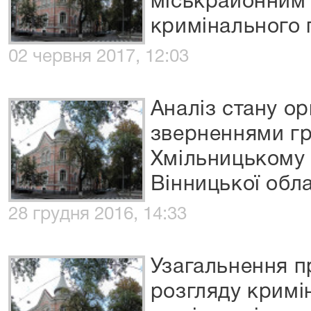
міськрайонним 
кримінального 
02 червня 2017, 12:03
Аналіз стану орг
зверненнями г
Хмільницькому 
Вінницької обла
28 грудня 2016, 14:33
Узагальнення п
розгляду кримі