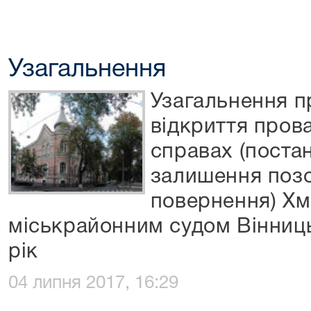
Узагальнення
Узагальнення п
відкриття пров
справах (поста
залишення позов
повернення) Х
міськрайонним судом Вінниць
рік
04 липня 2017, 16:29