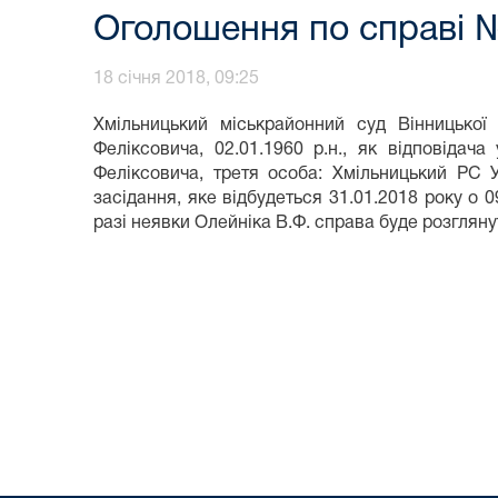
Оголошення по справі 
18 січня 2018, 09:25
Хмільницький міськрайонний суд Вінницької 
Феліксовича, 02.01.1960 р.н., як відповіда
Феліксовича, третя особа: Хмільницький РС 
засідання, яке відбудеться 31.01.2018 року о 0
разі неявки Олейніка В.Ф. справа буде розгляну