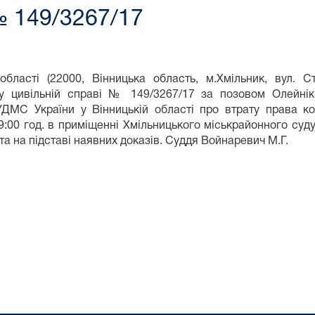
№ 149/3267/17
області (22000, Вінницька область, м.Хмільник, вул. 
ча у цивільній справі № 149/3267/17 за позовом Олейні
УДМС України у Вінницькій області про втрату права 
9:00 год. в приміщенні Хмільницького міськрайонного суду
та на підставі наявних доказів. Суддя Войнаревич М.Г.