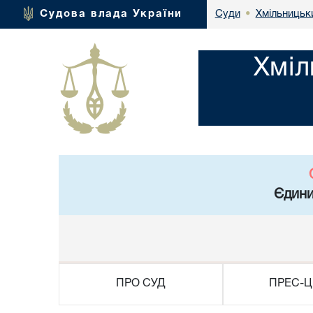
Хмільницьки
Судова влада України
Суди
•
Хміл
Єдини
ПРО СУД
ПРЕС-Ц