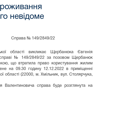
проживання
го невідоме
ава № 149/2849/22
цької області викликає Щербанюка Євгенія
й справі № 149/2849/22 за позовом Щербанюк
акою, що втратила право користування жилим
ене на 09.30 годину 12.12.2022 в приміщенні
ї області (22000, м. Хмільник, вул. Столярчука,
я Валентиновича справа буде розглянута на