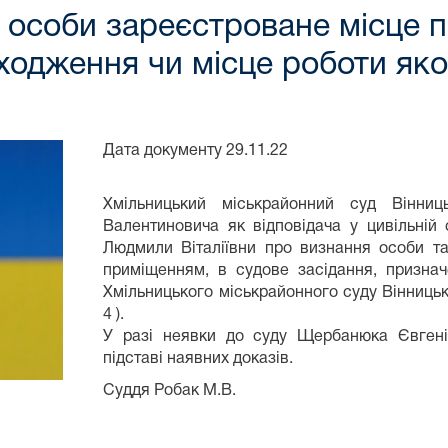
 особи зареєстроване місце 
аходження чи місце роботи яко
Дата документу 29.11.22 Спр
Хмільницький міськрайонний суд Вінни
Валентиновича як відповідача у цивільні
Людмили Віталіївни про визнання особи т
приміщенням, в судове засідання, признач
Хмільницького міськрайонного суду Вінницько
4 ).
У разі неявки до суду Щербанюка Євгені
підставі наявних доказів.
Суддя Робак М.В.