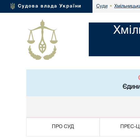
Хмільницьки
Судова влада України
Суди
•
Хміл
Єдини
ПРО СУД
ПРЕС-Ц