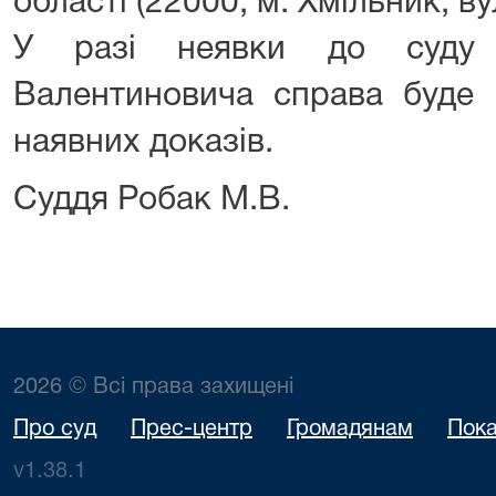
області (22000, м. Хмільник, ву
У разі неявки до суду 
Валентиновича справа буде р
наявних доказів.
Суддя Робак М.В.
2026 © Всі права захищені
Про суд
Прес-центр
Громадянам
Пока
v1.38.1