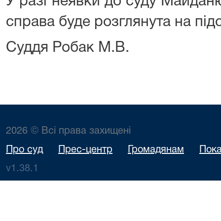
У разі неявки до суду Майдан
справа буде розглянута на підс
Суддя Робак М.В.
2026 © Всі права захищені
Про суд
Прес-центр
Громадянам
Пока
v1.38.1