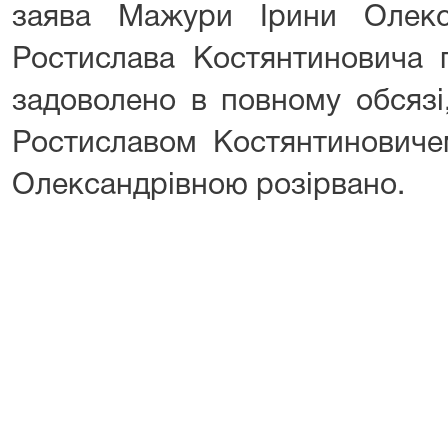
заява Мажури Ірини Олек
Ростислава Костянтиновича 
задоволено в повному обся
Ростиславом Костянтинович
Олександрівною розірвано.