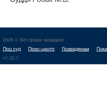
Суддя Робак М.В.
2026 © Всі права захищені
Про суд
Прес-центр
Громадянам
Пока
v1.38.1