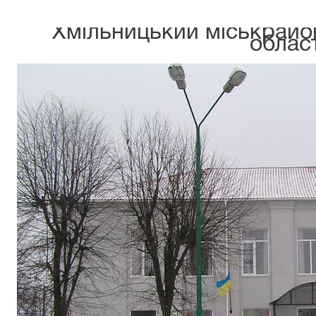
Хмільницький міськрайо
област