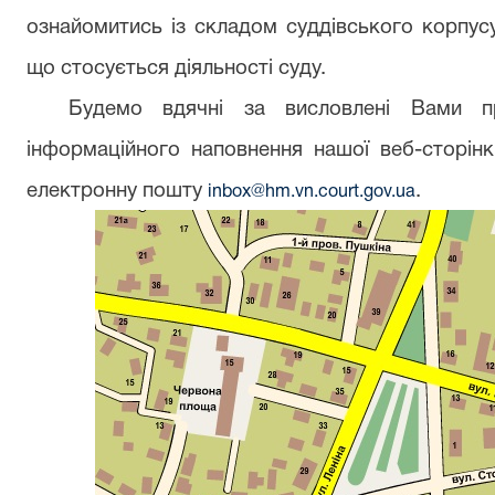
ознайомитись із складом суддівського корпус
що стосується діяльності суду.
Будемо вдячні за висловлені Вами п
інформаційного наповнення нашої веб-сторін
електронну пошту
.
inbox
@
hm
.
vn
.
court
.
gov
.
ua